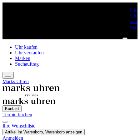
Unge
Uhre
sofor
verf
Uhr kaufen
Uhr verkaufen
Marken
Suchauftrag
Marks Uhren
Kontakt
Termin buchen
Ihre Wunschliste
Termin Buchen
Artikel im Warenkorb, Warenkorb anzeigen
Anmelden