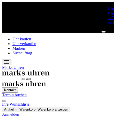
Unge
Uhre
sofor
verf
Uhr kaufen
Uhr verkaufen
Marken
Suchauftrag
Marks Uhren
Kontakt
Termin buchen
Ihre Wunschliste
Termin Buchen
Artikel im Warenkorb, Warenkorb anzeigen
Anmelden