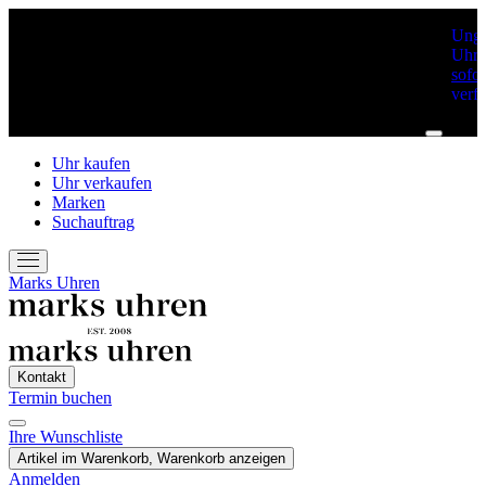
Unge
Uhre
sofor
verf
Uhr kaufen
Uhr verkaufen
Marken
Suchauftrag
Marks Uhren
Kontakt
Termin buchen
Ihre Wunschliste
Termin Buchen
Artikel im Warenkorb, Warenkorb anzeigen
Anmelden