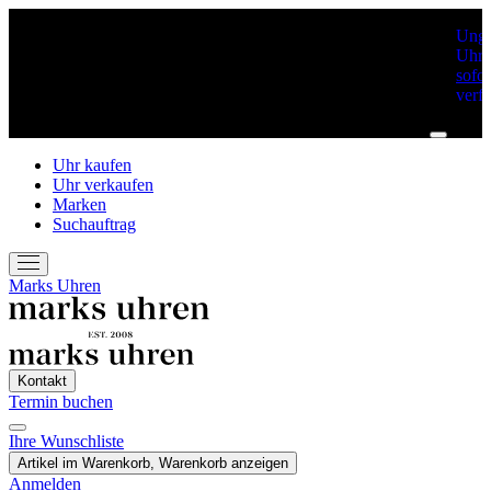
Unge
Uhre
sofor
verf
Uhr kaufen
Uhr verkaufen
Marken
Suchauftrag
Marks Uhren
Kontakt
Termin buchen
Ihre Wunschliste
Termin Buchen
Artikel im Warenkorb, Warenkorb anzeigen
Anmelden