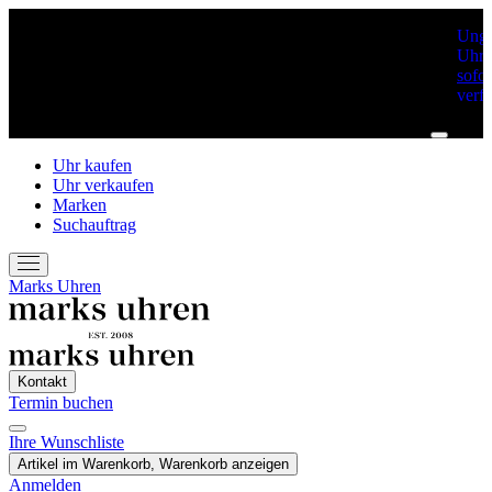
Unge
Uhre
sofor
verf
Uhr kaufen
Uhr verkaufen
Marken
Suchauftrag
Marks Uhren
Kontakt
Termin buchen
Ihre Wunschliste
Termin Buchen
Artikel im Warenkorb, Warenkorb anzeigen
Anmelden