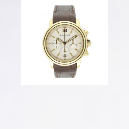
Mehr Bilder
Beschreibung
Sehr guter Zustand
Ref. 2185
Box + Original-Papiere
38 mm
Datum
Chronograph
Automatik
Full Set
18K Gold
Deutsche Auslieferung
Referenz Nr.
2185-1418-53
Artikel Nr.
0059523
Ab sofort verfügbar
Hamburg, DE
Geprüfte Echtheit