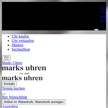
Unge
Uhre
sofor
verf
Uhr kaufen
Uhr verkaufen
Marken
Suchauftrag
Marks Uhren
Kontakt
Termin buchen
Ihre Wunschliste
Home
Artikel im Warenkorb, Warenkorb anzeigen
Uhr kaufen
Anmelden