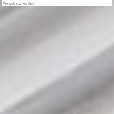
Blancpain
Leman 38mm Ref. 2185-1418-
53 18K Gold 1994 Full Set
LC100
Blancpain Leman aus dem Jahre 1994 mit einem 38mm Gehäuse in
Gelbgold und Faltschließe. Die Herren Blancpain Uhr befindet sich
in einem sehr guten Zustand.
5.950,00 €
Differenzbesteuert
In den Warenkorb legen
Haben Sie Fragen?
Tausch anbieten
Besichtigungstermin vereinbaren
040 - 60943176