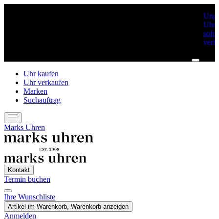
Unge
Uhre
sofor
verf
Uhr kaufen
Uhr verkaufen
Marken
Suchauftrag
Marks Uhren
Kontakt
Termin buchen
Ihre Wunschliste
Artikel im Warenkorb, Warenkorb anzeigen
Anmelden