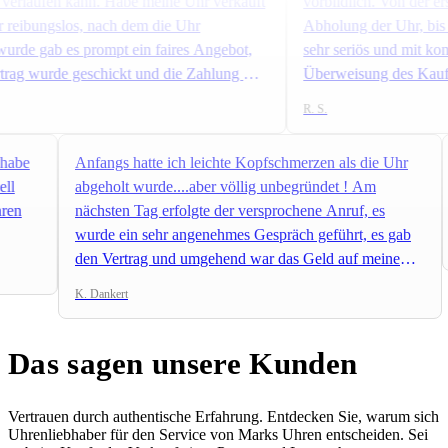
rlaufen kann. Habe meine Uhr verkauft
vorbildlich. Von der ers
reibungslos, nach dem die Uhr
Abholung der Uhr, bis hi
rde gab es prompt ein faires Angebot,
sehr seriös und mit komp
g wurde geschickt und die Zahlung war
Überweisung des Kaufbetr
nem Konto. Vielen Dank für die
schnell. Ich kann Marks 
R. S.
i meinem nächsten An und Verkauf ist
weiterempfehlen.
meine Anlaufstelle.
ks habe
Anfangs hatte ich leichte Kopfschmerzen als die Uhr
onell
abgeholt wurde....aber völlig unbegründet ! Am
 Uhren
nächsten Tag erfolgte der versprochene Anruf, es
wurde ein sehr angenehmes Gespräch geführt, es gab
den Vertrag und umgehend war das Geld auf meinem
Konto. Besser geht es nicht ! Ich kann die Fa. Uhren
K. Dankert
Marks jedem empfehlen. Immer gerne wieder und
einen herzlichen Dank
Das sagen unsere Kunden
Vertrauen durch authentische Erfahrung. Entdecken Sie, warum sich
Uhrenliebhaber für den Service von Marks Uhren entscheiden. Sei