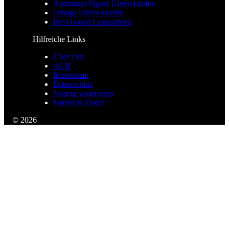
Audemars Piguet Uhren kaufen
Omega Uhren kaufen
Pre-Owned Luxusuhren
Hilfreiche Links
Über Uns
AGB
Impressum
Datenschutz
Vertrag widerrufen
Fakten & Daten
© 2026