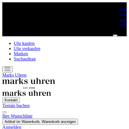
Unge
Uhre
sofor
verf
Uhr kaufen
Uhr verkaufen
Marken
Suchauftrag
Marks Uhren
Kontakt
Termin buchen
Ihre Wunschliste
Artikel im Warenkorb, Warenkorb anzeigen
Anmelden