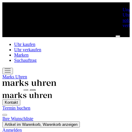
Unge
Uhre
sofor
verf
Uhr kaufen
Uhr verkaufen
Marken
Suchauftrag
Marks Uhren
Kontakt
Termin buchen
Ihre Wunschliste
Termin Buchen
Artikel im Warenkorb, Warenkorb anzeigen
Anmelden