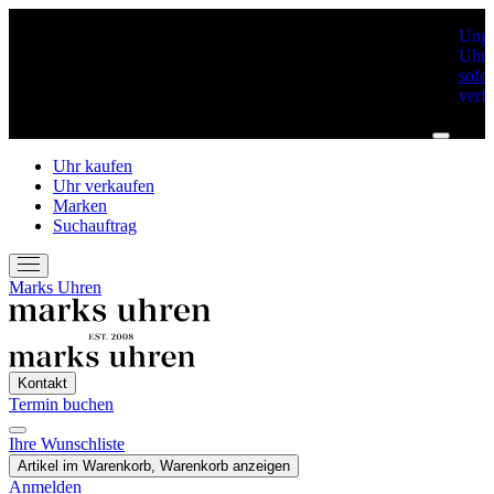
Unge
Uhre
sofor
verf
Uhr kaufen
Uhr verkaufen
Marken
Suchauftrag
Marks Uhren
Kontakt
Termin buchen
Ihre Wunschliste
Termin Buchen
Artikel im Warenkorb, Warenkorb anzeigen
Anmelden