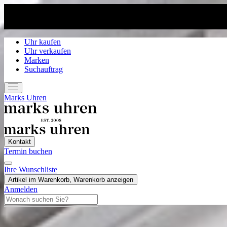
Uhr kaufen
Uhr verkaufen
Marken
Suchauftrag
Marks Uhren
Kontakt
Termin buchen
Ihre Wunschliste
Home
Artikel im Warenkorb, Warenkorb anzeigen
Uhr kaufen
Anmelden
Maurice Lacroix