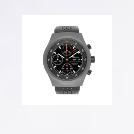
Mehr Bilder
Beschreibung
Ungetragen
Ref. 6044.0002
Box + Original-Papiere
Automatik
41 mm
Wochentagsanzeige
Full Set
Datum
Titan
Limited Edition 911 Dakar
Black Dial
Referenz Nr.
6044.0002
Artikel Nr.
0061098