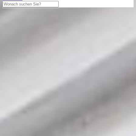
Chronograph
Porsche Design
Chronograph 1 911 Dakar
41mm Ref. 6044.0002 Limited
Edition Titan 2026 Full Set
UNWORN
Porsche Design Chronograph aus dem Jahre 2026 mit einem 41mm
Gehäuse in Titan und Doppelfaltschließe. Die Herren Porsche
Design Uhr befindet sich in einem ungetragenem Zustand.
8.950,00 €
Differenzbesteuert
In den Warenkorb legen
Haben Sie Fragen?
Tausch anbieten
Besichtigungstermin vereinbaren