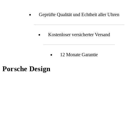
Geprüfte Qualität und Echtheit aller Uhren
Kostenloser versicherter Versand
12 Monate Garantie
Porsche Design
errascht wie unkompliziert eine
Der Uhrenankauf durch 
erlaufen kann. Habe meine Uhr verkauft
vorbildlich. Von der er
 reibungslos, nach dem die Uhr
Abholung der Uhr, bis h
urde gab es prompt ein faires Angebot,
sehr seriös und mit kom
ag wurde geschickt und die Zahlung war
Überweisung des Kaufbet
inem Konto. Vielen Dank für die
schnell. Ich kann Mark
R. S.
ei meinem nächsten An und Verkauf ist
weiterempfehlen.