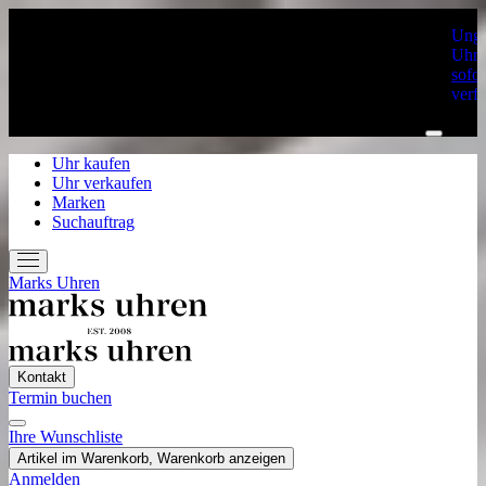
Unge
Uhre
sofor
verf
Uhr kaufen
Uhr verkaufen
Marken
Suchauftrag
Marks Uhren
Kontakt
Termin buchen
Ihre Wunschliste
Home
Artikel im Warenkorb, Warenkorb anzeigen
Uhr kaufen
Anmelden