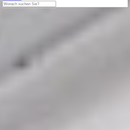
Rolex
Rolex
Datejust 36 Ref. 126234 Green
Dial Stahl/Weißgold 06/2026
Full Set UNWORN LC100
Rolex Datejust aus dem Jahre 2026 mit einem 36mm Gehäuse in
Edelstahl und Faltschließe. Die Unisex Rolex Uhr befindet sich in
einem ungetragenem Zustand.
13.650,00 €
Differenzbesteuert
In den Warenkorb legen
Haben Sie Fragen?
Tausch anbieten
Besichtigungstermin vereinbaren
040 - 60943176