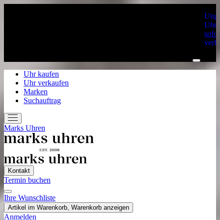
Unge
Uhre
sofor
verf
Uhr kaufen
Uhr verkaufen
Marken
Suchauftrag
Marks Uhren
Kontakt
Termin buchen
Ihre Wunschliste
Home
Artikel im Warenkorb, Warenkorb anzeigen
Uhr kaufen
Anmelden