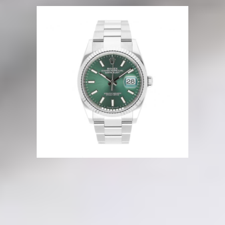
Mehr Bilder
Beschreibung
Ungetragen
Ref. 126234
Box + Original-Papiere
Automatik
36 mm
Datum
Full Set
Stahl/Weißgold
Green Dial
Deutsche Auslieferung
Referenz Nr.
126234
Artikel Nr.
0061154
Ab sofort verfügbar
Hamburg, DE