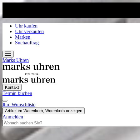
Uhr kaufen
Uhr verkaufen
Marken
Suchauftrag
Marks Uhren
Kontakt
Termin buchen
Ihre Wunschliste
Home
Artikel im Warenkorb, Warenkorb anzeigen
Uhr kaufen
Anmelden
Rolex
Rolex