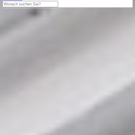
Rolex
Rolex
Explorer II Ref. 216570
Edelstahl 2012 Full Set
Rolex Explorer II aus dem Jahre 2012 mit einem 42mm Gehäuse in
Edelstahl und Faltschließe. Die Herren Rolex Uhr befindet sich in
einem sehr guten Zustand.
8.750,00 €
Differenzbesteuert
In den Warenkorb legen
Haben Sie Fragen?
Tausch anbieten
Besichtigungstermin vereinbaren
040 - 60943176
Über WhatsApp kontaktieren