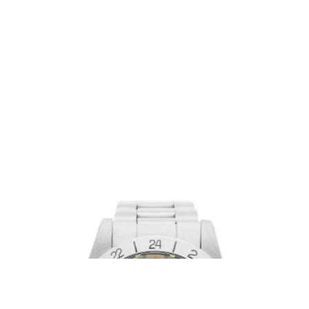
ROLEX
Explorer II 40 mm Black Dial Steve McQueen Ref. 1655
Edelstahl 1981 Original Papiere LC100
30.850,00 €
Ref. 1655