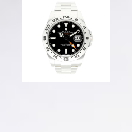
Beschreibung
Sehr guter Zustand
Ref. 216570
Box + Original-Papiere
Datum
Automatik
GMT/Zweite Zeitzone
42 mm
Full Set
Referenz Nr.
216570
Artikel Nr.
0059323
Ab sofort verfügbar
Hamburg, DE
Geprüfte Echtheit
Kostenloser versicherter Versand
12 Monate Garantie