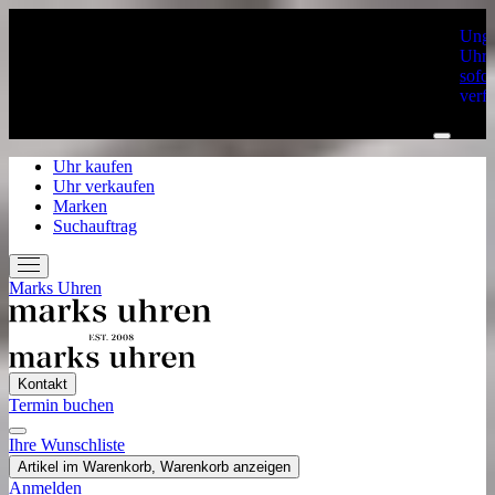
Unge
Uhre
sofor
verf
Uhr kaufen
Uhr verkaufen
Marken
Suchauftrag
Marks Uhren
Kontakt
Termin buchen
Ihre Wunschliste
Home
Artikel im Warenkorb, Warenkorb anzeigen
Uhr kaufen
Anmelden