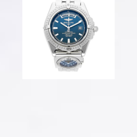
Beschreibung
Sehr guter Zustand
Ref. A45355
44 mm
Datum
Wochentagsanzeige
Automatik
Blue Dial
Edelstahl
UTC/Zweite Zeitzone
Referenz Nr.
A45355
Artikel Nr.
0061060
Ab sofort verfügbar
Hamburg, DE
Geprüfte Echtheit
Kostenloser versicherter Versand
12 Monate Garantie