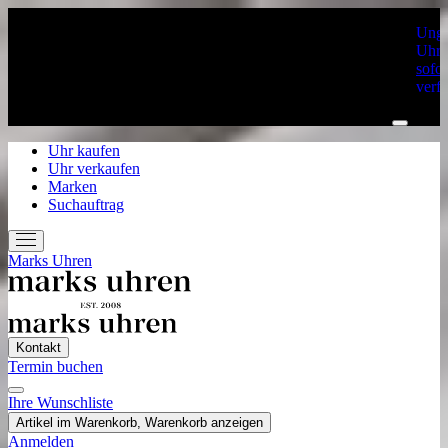
Unge
Uhre
sofor
verf
Uhr kaufen
Uhr verkaufen
Marken
Suchauftrag
Marks Uhren
Kontakt
Termin buchen
Ihre Wunschliste
Home
Artikel im Warenkorb, Warenkorb anzeigen
Uhr kaufen
Anmelden