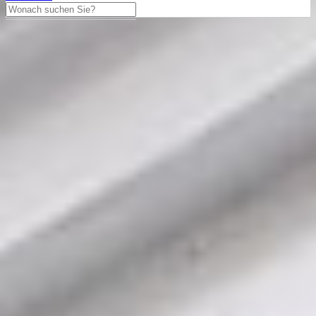
Headwind
Breitling
Headwind 44mm Ref. A45355
UTC Blue Dial Edelstahl
Breitling mit einem 44mm Gehäuse in Edelstahl und Faltschließe.
Die Herren Breitling Uhr befindet sich in einem sehr guten Zustand.
2.950,00 €
Differenzbesteuert
In den Warenkorb legen
Haben Sie Fragen?
Tausch anbieten
Besichtigungstermin vereinbaren
040 - 60943176
Über WhatsApp kontaktieren