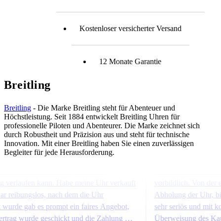
Kostenloser versicherter Versand
12 Monate Garantie
Breitling
Breitling
- Die Marke Breitling steht für Abenteuer und
Höchstleistung. Seit 1884 entwickelt Breitling Uhren für
professionelle Piloten und Abenteurer. Die Marke zeichnet sich
durch Robustheit und Präzision aus und steht für technische
Innovation. Mit einer Breitling haben Sie einen zuverlässigen
Begleiter für jede Herausforderung.
berrascht wie unkompliziert eine
Der Uhrenankauf durch
erlaufen kann. Habe meine Uhr verkauft
vorbildlich. Von der er
 reibungslos, nach dem die Uhr
Abholung der Uhr, bis 
urde gab es prompt ein faires Angebot,
sehr seriös und mit ko
rag wurde geschickt und die Zahlung war
Überweisung des Kaufbet