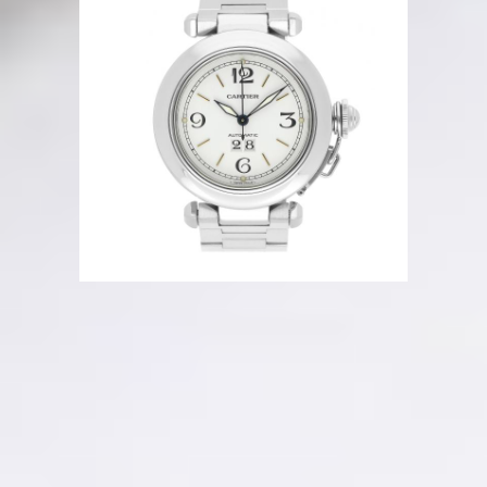
Beschreibung
Sehr guter Zustand
Ref. 2475
Automatik
Datum
35 mm
White Dial
Edelstahl
Referenz Nr.
2475
Artikel Nr.
0060683
Ab sofort verfügbar
Hamburg, DE
Geprüfte Echtheit
Kostenloser versicherter Versand
12 Monate Garantie