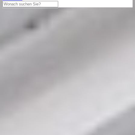
Cartier
Pasha C 35mm Ref. 2475
White Dial Edelstahl
Cartier mit einem 35mm Gehäuse in Edelstahl und
Doppelfaltschließe. Die Unisex Cartier Uhr befindet sich in einem
sehr guten Zustand.
2.250,00 €
Differenzbesteuert
In den Warenkorb legen
Haben Sie Fragen?
Tausch anbieten
Besichtigungstermin vereinbaren
040 - 60943176
Über WhatsApp kontaktieren