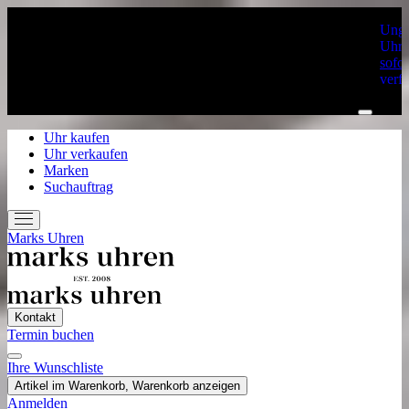
Unge
Uhre
sofor
verf
Uhr kaufen
Uhr verkaufen
Marken
Suchauftrag
Marks Uhren
Kontakt
Termin buchen
Ihre Wunschliste
Home
Artikel im Warenkorb, Warenkorb anzeigen
Uhr kaufen
Anmelden