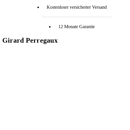
Kostenloser versicherter Versand
12 Monate Garantie
Girard Perregaux
errascht wie unkompliziert eine
Der Uhrenankauf durch 
erlaufen kann. Habe meine Uhr verkauft
vorbildlich. Von der er
 reibungslos, nach dem die Uhr
Abholung der Uhr, bis h
urde gab es prompt ein faires Angebot,
sehr seriös und mit kom
ag wurde geschickt und die Zahlung war
Überweisung des Kaufbet
inem Konto. Vielen Dank für die
schnell. Ich kann Mark
R. S.
ei meinem nächsten An und Verkauf ist
weiterempfehlen.
 meine Anlaufstelle.
s habe
Anfangs hatte ich leichte Kopfschmerzen als die Uhr
nell
abgeholt wurde....aber völlig unbegründet ! Am
Uhren
nächsten Tag erfolgte der versprochene Anruf, es