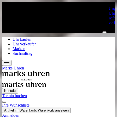
Unge
Uhre
sofor
verf
Uhr kaufen
Uhr verkaufen
Marken
Suchauftrag
Marks Uhren
Kontakt
Termin buchen
Ihre Wunschliste
Home
Artikel im Warenkorb, Warenkorb anzeigen
Uhr kaufen
Anmelden