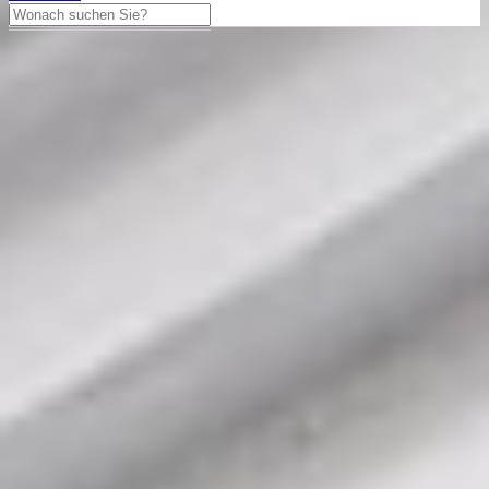
Girard Perregaux
WW.TC 43mm Ref. 49805
Grey Dial 18K Rosegold 2008
Full Set
Girard Perregaux Chronograph aus dem Jahre 2008 mit einem
43mm Gehäuse in Roségold und Faltschließe. Die Herren Girard
Perregaux Uhr befindet sich in einem sehr guten Zustand.
23.550,00 €
Differenzbesteuert
In den Warenkorb legen
Haben Sie Fragen?
Tausch anbieten
Besichtigungstermin vereinbaren
040 - 60943176