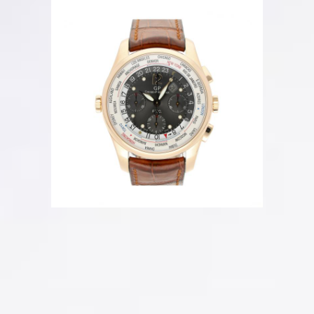
Mehr Bilder
Beschreibung
Sehr guter Zustand
Ref. 49805
Box + Original-Papiere
Automatik
43 mm
Datum
Chronograph
Full Set
Grey Dial
Rosegold
Weltzeituhr
Referenz Nr.
49805
Artikel Nr.
0060858
Ab sofort verfügbar
Hamburg, DE