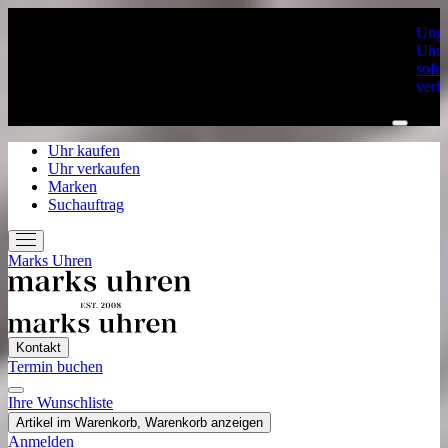
Unge
Uhre
sofor
verf
Uhr kaufen
Uhr verkaufen
Marken
Suchauftrag
Marks Uhren
Kontakt
Termin buchen
Ihre Wunschliste
Home
Artikel im Warenkorb, Warenkorb anzeigen
Uhr kaufen
Anmelden