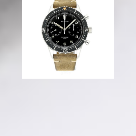
Beschreibung
Sehr guter Zustand
Ref. Tipo Cp-2
Italian Military Watch
43mm
Chronograph
Handaufzug
Referenz Nr.
Tipo Cp-2
Artikel Nr.
0010153
Ab sofort verfügbar
Hamburg, DE
Geprüfte Echtheit
Kostenloser versicherter Versand
12 Monate Garantie