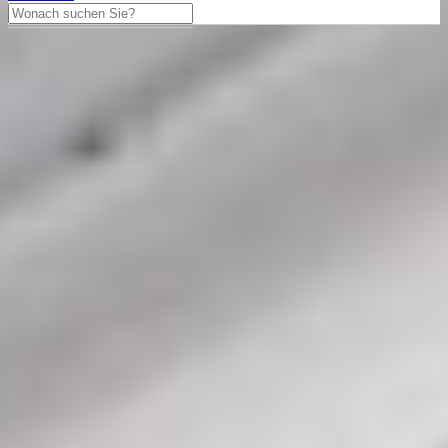
Zenith
Zenith Chronomaster Ref. Tipo
Cp-2 Edelstahl 1960
Zenith Chronomaster ca. aus dem Jahre 1960 mit einem 43mm
Gehäuse in Edelstahl und Dornschließe. Die Herren Zenith Uhr
befindet sich in einem sehr guten Zustand.
14.450,00 €
Differenzbesteuert
In den Warenkorb legen
Haben Sie Fragen?
Tausch anbieten
Besichtigungstermin vereinbaren
040 - 60943176
Über WhatsApp kontaktieren