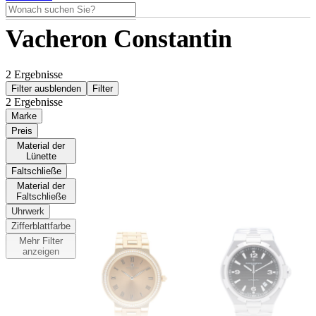
Vacheron Constantin
Vacheron Constantin
2 Ergebnisse
Filter ausblenden
Filter
2 Ergebnisse
Marke
Preis
Material der
Lünette
Faltschließe
Material der
Faltschließe
Uhrwerk
VACHERON
VACHERON
Zifferblattfarbe
CONSTANTIN
CONSTANTIN
Mehr Filter
anzeigen
Patrimony 33mm
Overseas 47040
31075 Pink Dial
Limited Sultan of
Factory Diamonds
Oman
39.950,00 €
18K Rosegold