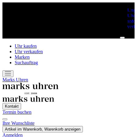
Unge
Uhre
sofor
verf
Uhr kaufen
Uhr verkaufen
Marken
Suchauftrag
Marks Uhren
Kontakt
Termin buchen
Ihre Wunschliste
Home
Artikel im Warenkorb, Warenkorb anzeigen
Marken
Anmelden